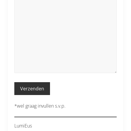
*wel graag invullen s.v.p.
LumiEus