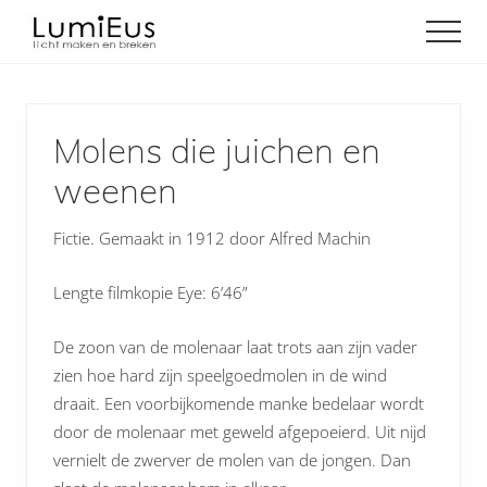
Menu
Door
Spring
Men
naar
naar
Licht
de
de
maken
hoofd
eerste
en
inhoud
sidebar
breken
Molens die juichen en
weenen
Fictie. Gemaakt in 1912 door
Alfred Machin
Lengte filmkopie Eye: 6’46”
De zoon van de molenaar laat trots aan zijn vader
zien hoe hard zijn speelgoedmolen in de wind
draait. Een voorbijkomende manke bedelaar wordt
door de molenaar met geweld afgepoeierd. Uit nijd
vernielt de zwerver de molen van de jongen. Dan