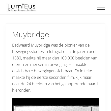
Menu
Door
Spring
Men
naar
naar
Licht
de
de
maken
hoofd
eerste
en
inhoud
sidebar
breken
Muybridge
Eadweard Muybridge was de pionier van de
bewegingsstudies in fotografie. In de jaren rond
1880, maakte hij meer dan 100.000 beelden van
dieren en mensen in beweging. Hij maakte
onzichtbare bewegingen zichtbaar. En in feite
maakte hij de eerste seconden film, kijk maar
naar de 24 beelden van het galopperende paard
hieronder.