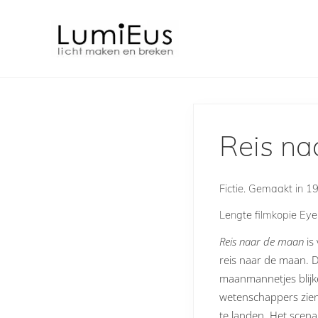
Skip
Door
Skip
Spring
to
naar
to
naar
right
de
secondary
de
header
hoofd
navigation
eerste
Licht
navigation
inhoud
sidebar
maken
en
breken
Reis na
Fictie. Gemaakt in 
Lengte filmkopie Ey
Reis naar de maan
is
reis naar de maan. D
maanmannetjes blijke
wetenschappers zien
te landen. Het scena