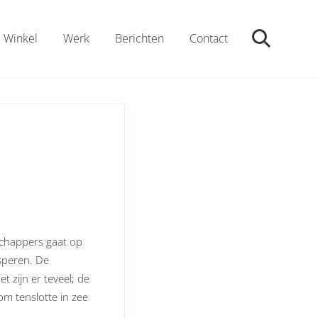
Winkel
Werk
Berichten
Contact
ZoekenZoe
schappers gaat op
speren. De
 zijn er teveel; de
m tenslotte in zee