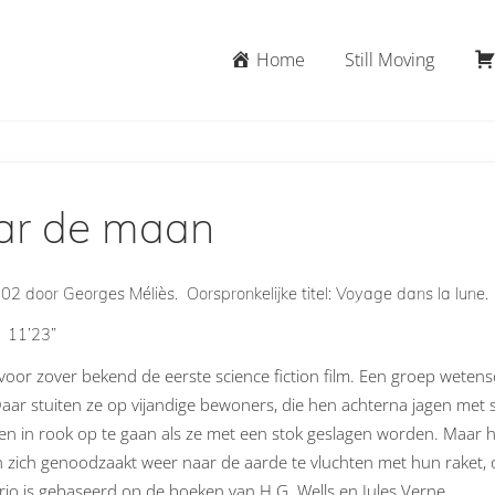
Home
Still Moving
ar de maan
1902 door
Georges Méliès.
Oorspronkelijke titel:
Voyage dans la lune.
e 11’23”
 voor zover bekend de eerste science fiction film. Een groep weten
aar stuiten ze op vijandige bewoners, die hen achterna jagen met 
n in rook op te gaan als ze met een stok geslagen worden. Maar het
 zich genoodzaakt weer naar de aarde te vluchten met hun raket, o
rio is gebaseerd op de boeken van H.G. Wells en Jules Verne.