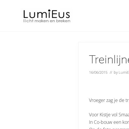
Skip
Door
Skip
Spring
to
naar
to
naar
right
de
secondary
de
header
hoofd
navigation
eerste
Licht
navigation
inhoud
sidebar
maken
en
breken
Treinlij
16/06/2015
// by
LumiE
Vroeger zag je de t
Voor Kistje vol Smaa
In Co-bouw een ko