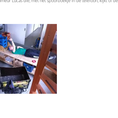
eur Lucas die, met het spoorboekje in de telefoon, kijkt of de